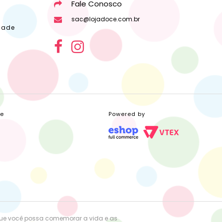
Fale Conosco
sac@lojadoce.com.br
dade
ce
Powered by
que você possa comemorar a vida e as