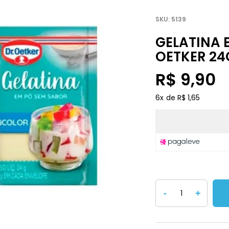
5139
GELATINA 
OETKER 24
R$ 9,90
6
x
R$ 1,65
-
+