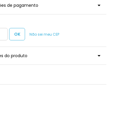
ções de pagamento
Não sei meu CEP
es do produto