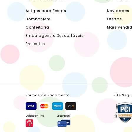
Artigos para Festas
Novidades
Bomboniere
Ofertas
Confeitaria
Mais vendi
Embalagens e Descartáveis
Presentes
Formas de Pagamento
Site Segu
Débito online
2 cartões