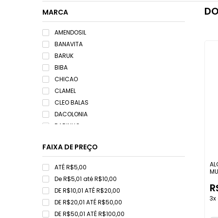
DO
MARCA
AMENDOSIL
BANAVITA
BARUK
BIBA
CHICAO
CLAMEL
CLEO BALAS
DACOLONIA
DADINHO
DIMELLO
FAIXA DE PREÇO
DOCE MINEIRO
DOCE TATY
AL
ATÉ R$5,00
MU
DOCES BALSAMO
De R$5,01 até R$10,00
DOCES CARACU
R
DE R$10,01 ATÉ R$20,00
DOCES GONCALVES
3x 
DE R$20,01 ATÉ R$50,00
DOCES RIO
DE R$50,01 ATÉ R$100,00