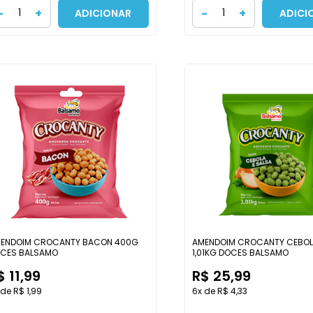
-
+
-
+
ADICIONAR
ADICI
ENDOIM CROCANTY BACON 400G
AMENDOIM CROCANTY CEBOLA
CES BALSAMO
1,01KG DOCES BALSAMO
$ 11,99
R$ 25,99
 de R$ 1,99
6x de R$ 4,33