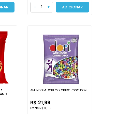
-
+
ONAR
ADICIONAR
TA
AMENDOIM DORI COLORIDO 700G DORI
SAMO
R$ 21,99
6x de R$ 3,66