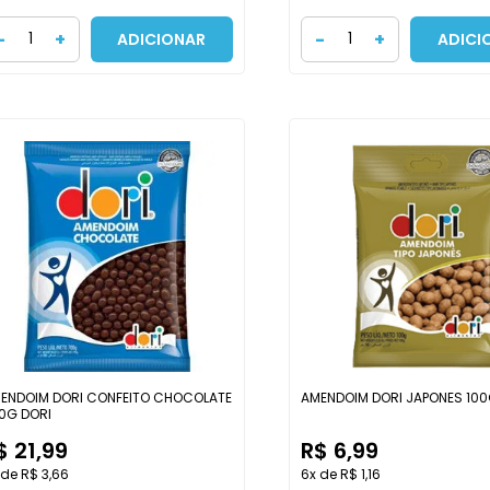
-
+
-
+
ADICIONAR
ADICI
ENDOIM DORI CONFEITO CHOCOLATE
AMENDOIM DORI JAPONES 100
0G DORI
$ 21,99
R$ 6,99
 de R$ 3,66
6x de R$ 1,16