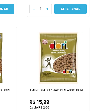
-
+
ONAR
ADICIONAR
G DORI
AMENDOIM DORI JAPONES 400G DORI
R$ 15,99
6x de R$ 2,66