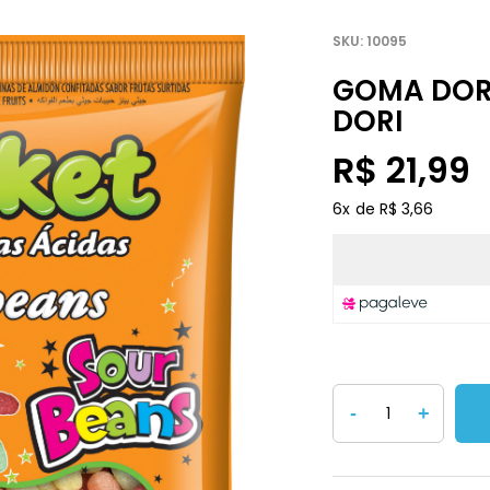
10095
GOMA DORI
DORI
R$ 21,99
6
x
R$ 3,66
-
+