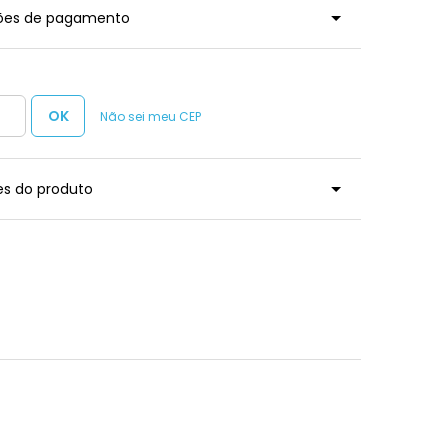
ções de pagamento
Não sei meu CEP
es do produto