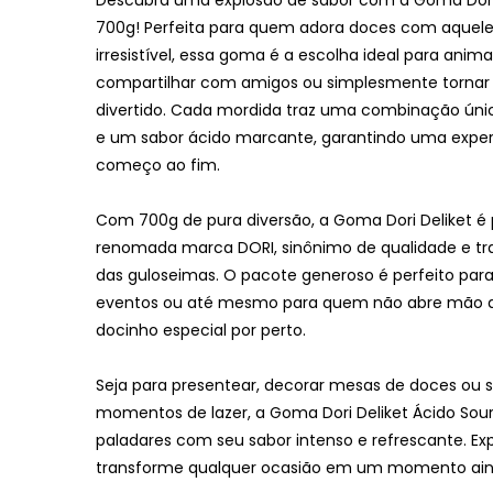
700g
! Perfeita para quem adora doces com aquel
irresistível, essa goma é a escolha ideal para anima
compartilhar com amigos ou simplesmente tornar 
divertido. Cada mordida traz uma combinação úni
e um sabor ácido marcante, garantindo uma experi
começo ao fim.
Com 700g de pura diversão, a Goma Dori Deliket é 
renomada marca DORI, sinônimo de qualidade e tr
das guloseimas. O pacote generoso é perfeito para
eventos ou até mesmo para quem não abre mão 
docinho especial por perto.
Seja para presentear, decorar mesas de doces ou 
momentos de lazer, a Goma Dori Deliket Ácido Sour
paladares com seu sabor intenso e refrescante. Ex
transforme qualquer ocasião em um momento ain