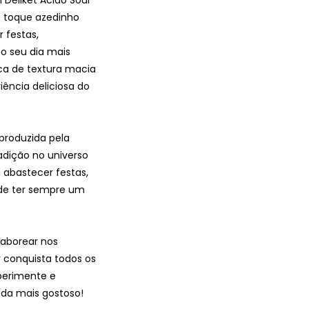
e toque azedinho
r festas,
o seu dia mais
ca de textura macia
ência deliciosa do
produzida pela
adição no universo
 abastecer festas,
de ter sempre um
saborear nos
 conquista todos os
perimente e
da mais gostoso!