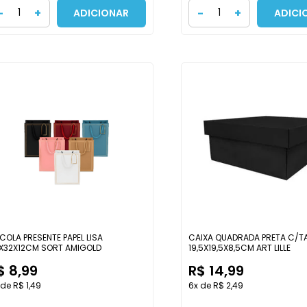
-
+
-
+
ADICIONAR
ADICI
COLA PRESENTE PAPEL LISA
CAIXA QUADRADA PRETA C/T
X32X12CM SORT AMIGOLD
19,5X19,5X8,5CM ART LILLE
$ 8,99
R$ 14,99
 de R$ 1,49
6x de R$ 2,49