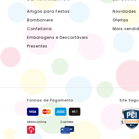
Artigos para Festas
Novidades
Bomboniere
Ofertas
Confeitaria
Mais vendi
Embalagens e Descartáveis
Presentes
Formas de Pagamento
Site Segu
Débito online
2 cartões