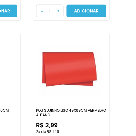
-
+
ONAR
ADICIONAR
X10CM
POLI SUJINHO LISO 49X69CM VERMELHO
ALBANO
R$ 2,99
2x de R$ 1,49