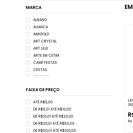
EM
MARCA
ALBANO
ALIANCA
AMIGOLD
ART CRYSTAL
ART LILLE
ARTE EM CETIM
CAMP FESTAS
CESTAS
CROMUS
DCARTE
FAIXA DE PREÇO
DECORA DOCES
FESTPLASTIK
LA
ATÉ R$5,00
30
FITAS PROGRESSO
DE R$5,01 ATÉ R$10,00
GRILLOS ARTESANATOS
R
DE R$10,01 ATÉ R$20,00
IDEIA EMBALAGENS
6x 
DE R$20,01 ATÉ R$50,00
INTERPONTE
DE R$50,01 ATÉ R$100,00