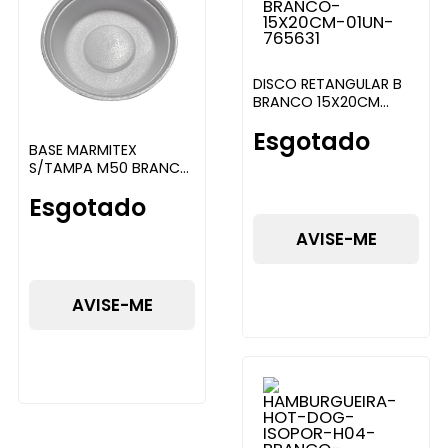
DISCO RETANGULAR B
BRANCO 15X20CM
ULTRATHERM
Esgotado
BASE MARMITEX
S/TAMPA M50 BRANC
700ML C/100UN
Esgotado
MULTIMARCAS
AVISE-ME
AVISE-ME