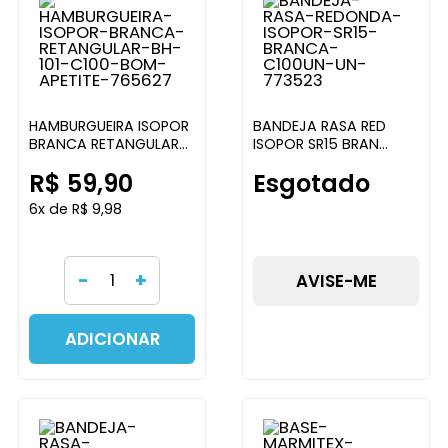
HAMBURGUEIRA ISOPOR
BANDEJA RASA RED
BRANCA RETANGULAR
ISOPOR SR15 BRAN
BH-101 C/100 BOM
C/100U ULTRATHERM
R$ 59,90
Esgotado
APETITE
6x de R$ 9,98
-
+
AVISE-ME
ADICIONAR