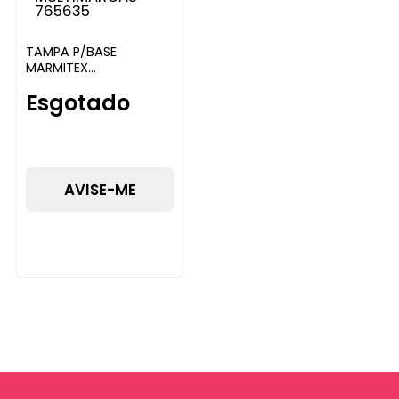
TAMPA P/BASE
MARMITEX
M50/M32/M60/M65
Esgotado
C/100UN MULTIMARCAS
AVISE-ME