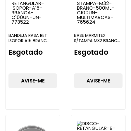
BANDEJA RASA RET
BASE MARMITEX
ISOPOR A15 BRANC
S/TAMPA M32 BRANC
C/100U ULTRATHERM
500ML C/100UN
Esgotado
Esgotado
MULTIMARCAS
AVISE-ME
AVISE-ME