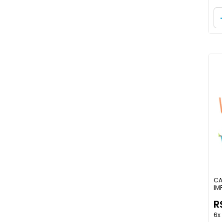
CA
IM
R
6x