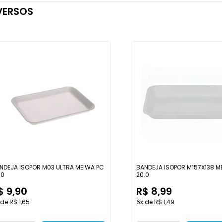
VERSOS
NDEJA ISOPOR M03 ULTRA MEIWA PC
BANDEJA ISOPOR M157X138 M
.0
20.0
$ 9,90
R$ 8,99
 de R$ 1,65
6x de R$ 1,49