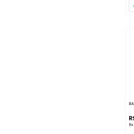
THEOTO
TOTAL PLASTIC
YDH
BA
R
6x 