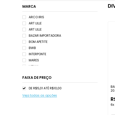
DI
MARCA
ARCO IRIS
ART LILLE
ART LILLE
BAZAR IMPORTADORA
BOM APETITE
BWB
INTERPONTE
MARES
MEIWA
NC TOYS
FAIXA DE PREÇO
PARTIU FESTA
PONTO DAS FESTAS
BA
DE R$5,01 ATÉ R$10,00
20
PRAFESTA
Veja todas as opções
RIO TIJUCAS
R
STRAWPLAST
6x
TALBERG