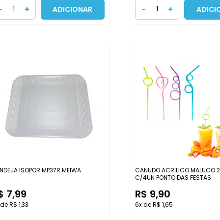
-
+
-
+
ADICIONAR
ADICI
NDEJA ISOPOR MP37R MEIWA
CANUDO ACRILICO MALUCO 
C/4UN PONTO DAS FESTAS
$ 7,99
R$ 9,90
de R$ 1,33
6x de R$ 1,65