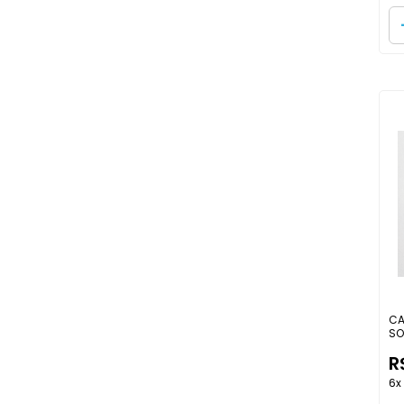
CA
SO
R
6x