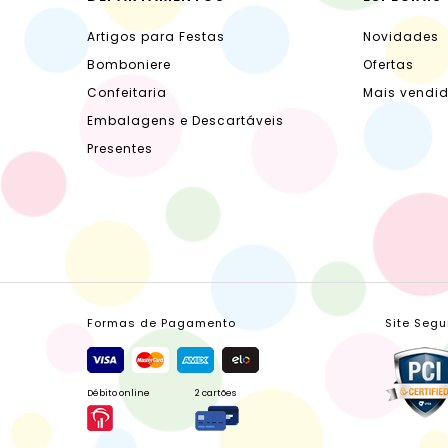
Artigos para Festas
Novidades
Bomboniere
Ofertas
Confeitaria
Mais vendi
Embalagens e Descartáveis
Presentes
Formas de Pagamento
Site Segu
Débito online
2 cartões