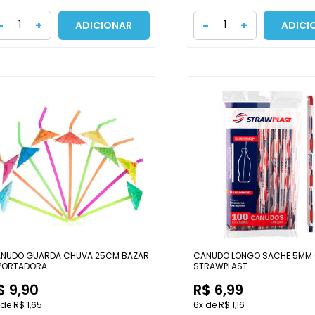
-
+
-
+
ADICIONAR
ADICI
NUDO GUARDA CHUVA 25CM BAZAR
CANUDO LONGO SACHE 5MM 
PORTADORA
STRAWPLAST
$ 9,90
R$ 6,99
 de R$ 1,65
6x de R$ 1,16