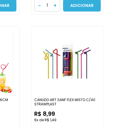
-
+
ONAR
ADICIONAR
26CM
CANUDO ART.SANF FLEX MISTO C/40
STRAWPLAST
R$ 8,99
6x de R$ 1,49