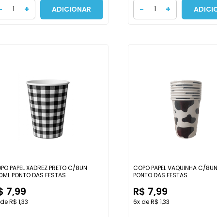
-
+
-
+
ADICIONAR
ADICI
PO PAPEL XADREZ PRETO C/8UN
COPO PAPEL VAQUINHA C/8U
0ML PONTO DAS FESTAS
PONTO DAS FESTAS
$ 7,99
R$ 7,99
de R$ 1,33
6x de R$ 1,33