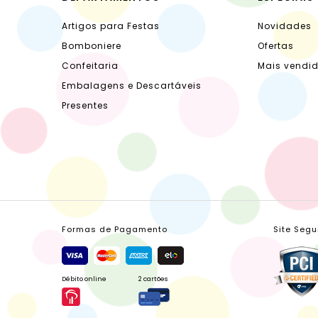
Artigos para Festas
Novidades
Bomboniere
Ofertas
Confeitaria
Mais vendi
Embalagens e Descartáveis
Presentes
Formas de Pagamento
Site Segu
Débito online
2 cartões