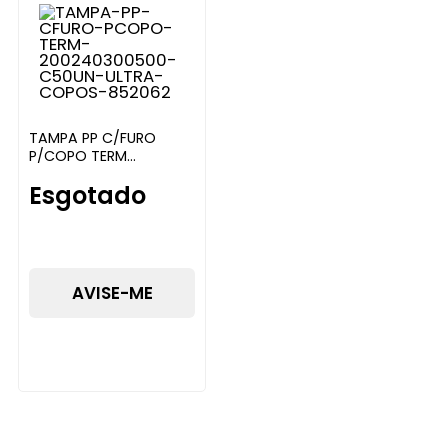
TAMPA PP C/FURO
P/COPO TERM
200/240/300/500
Esgotado
C/50UN ULTRA COPOS
AVISE-ME