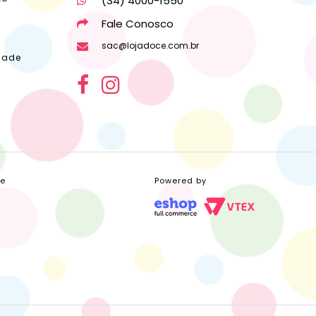
(34) 4000-1550
Fale Conosco
sac@lojadoce.com.br
dade
ce
Powered by