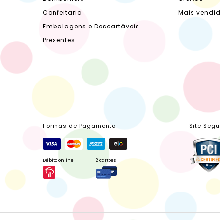
Confeitaria
Mais vendi
Embalagens e Descartáveis
Presentes
Formas de Pagamento
Site Segu
Débito online
2 cartões