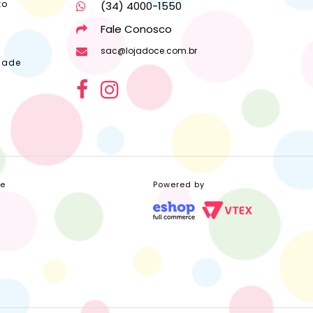
to
(34) 4000-1550
Fale Conosco
sac@lojadoce.com.br
dade
ce
Powered by