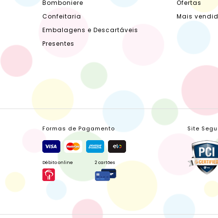
Bomboniere
Ofertas
Confeitaria
Mais vendi
Embalagens e Descartáveis
Presentes
Formas de Pagamento
Site Segu
Débito online
2 cartões