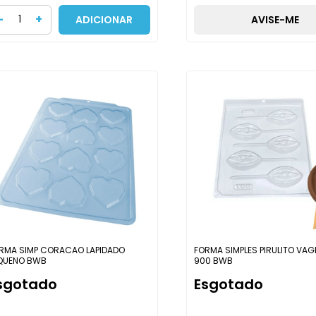
-
+
ADICIONAR
AVISE-ME
RMA SIMP CORACAO LAPIDADO
FORMA SIMPLES PIRULITO VA
QUENO BWB
900 BWB
sgotado
Esgotado