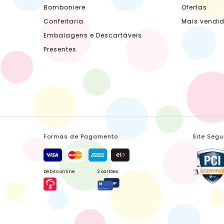
Bomboniere
Ofertas
Confeitaria
Mais vendi
Embalagens e Descartáveis
Presentes
Formas de Pagamento
Site Segu
Débito online
2 cartões