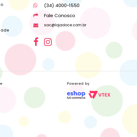
to
(34) 4000-1550
Fale Conosco
sac@lojadoce.com.br
dade
ce
Powered by