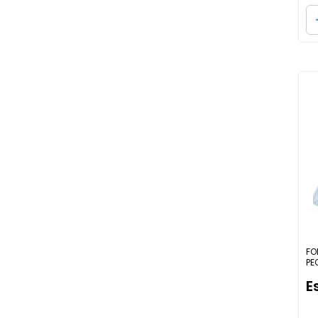
FO
PE
E