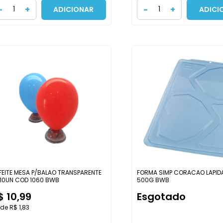
-
+
-
+
ADICIONAR
ADICI
FEITE MESA P/BALAO TRANSPARENTE
FORMA SIMP CORACAO LAPID
10UN COD 1060 BWB
500G BWB
$ 10,99
Esgotado
 de R$ 1,83