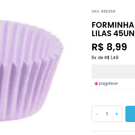
885358
FORMINHA
LILAS 45UN
R$ 8,99
6
x
R$ 1,49
-
+