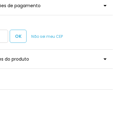
ções de pagamento
Não sei meu CEP
es do produto