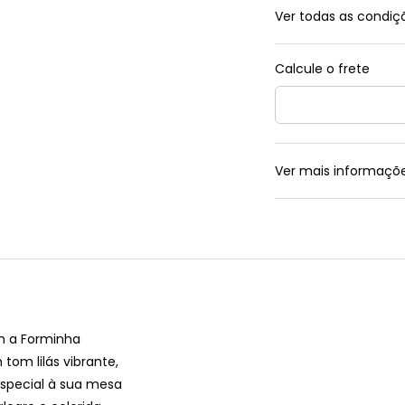
Ver todas as condi
Ver mais informaçõ
m a
Forminha
tom lilás vibrante,
especial à sua mesa