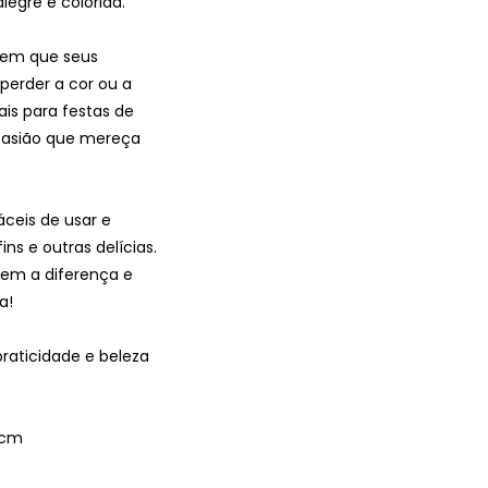
egre e colorida.
tem que seus
perder a cor ou a
is para festas de
ocasião que mereça
áceis de usar e
s e outras delícias.
em a diferença e
a!
raticidade e beleza
5cm