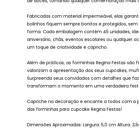
de doces, tornando qualquer comemoração mais al
Fabricadas com material impermeável, elas garan
bolinhos fiquem sempre bonitos e protegidos, sem 
forma. Cada embalagem contém 45 unidades, idea
aniversário, chás, eventos escolares ou qualquer 
um toque de criatividade e capricho.
Além de práticas, as forminhas Regina Festas são f
valorizam a apresentação dos seus cupcakes, muffin
Surpreenda seus convidados com detalhes que faz
transformam o momento em uma verdadeira fest
Capriche na decoração e encante a todos com a p
das forminhas para cupcake Regina Festas!
Dimensões Aproximadas: Largura: 5,0 cm Altura: 3,