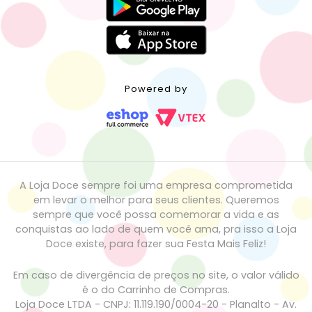
Powered by
A Loja Doce sempre foi uma empresa comprometida
em levar o melhor para seus clientes. Queremos
sempre que você possa comemorar a vida e as
conquistas ao lado de quem você ama, pra isso a Loja
Doce existe, para fazer sua Festa Mais Feliz!
Em caso de divergência de preços no site, o valor válido
é o do Carrinho de Compras.
Loja Doce LTDA - CNPJ: 11.119.190/0004-20 - Planalto - Av.