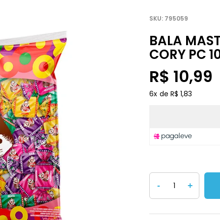
795059
BALA MAST
CORY PC 10
R$ 10,99
6
x
R$ 1,83
-
+