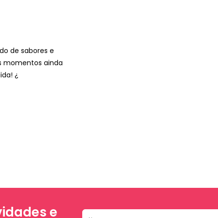
do de sabores e
us momentos ainda
ida! ¿
idades e