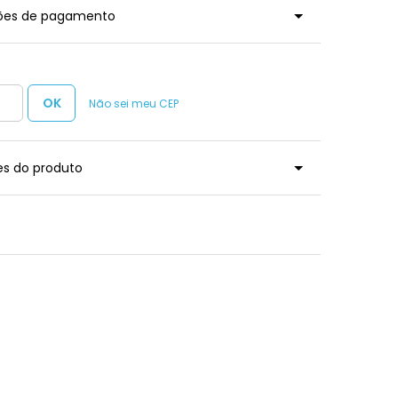
ções de pagamento
Não sei meu CEP
es do produto