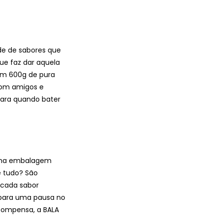
de de sabores que
ue faz dar aquela
Com 600g de pura
 com amigos e
para quando bater
 uma embalagem
e tudo? São
 cada sabor
para uma pausa no
compensa, a BALA