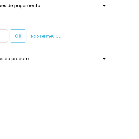
ções de pagamento
Não sei meu CEP
es do produto