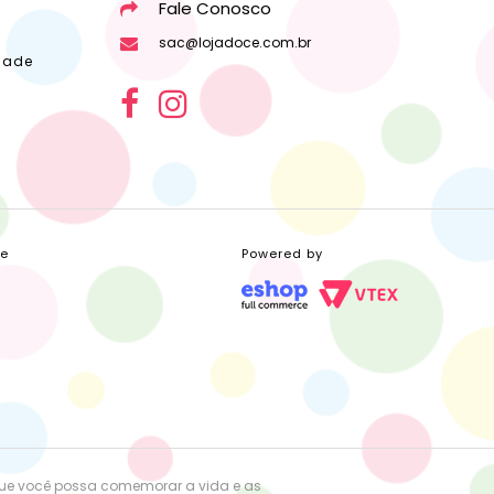
Fale Conosco
sac@lojadoce.com.br
dade
ce
Powered by
que você possa comemorar a vida e as