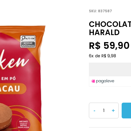
837587
CHOCOLATE
HARALD
R$ 59,90
6
x
R$ 9,98
-
+