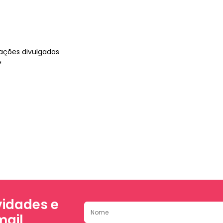
ações divulgadas
*
idades e
mail