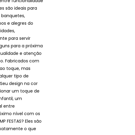
 entre funcionalidade
s são ideais para
 banquetes,
os e alegres do
idades,
te para servir
guns para a próxima
qualidade e atenção
ão. Fabricados com
 ao toque, mas
alquer tipo de
.Seu design na cor
icionar um toque de
nfantil, um
l entre
róximo nível com os
P FESTAS? Eles são
 exatamente o que