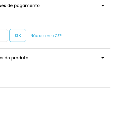
ções de pagamento
Não sei meu CEP
es do produto