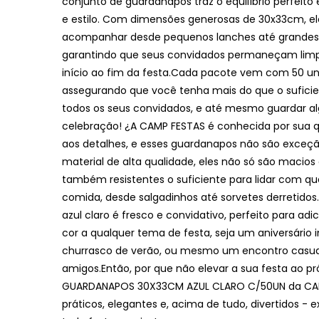
conjunto de guardanapos traz o equilíbrio perfeito
e estilo. Com dimensões generosas de 30x33cm, ele
acompanhar desde pequenos lanches até grandes
garantindo que seus convidados permaneçam limp
início ao fim da festa.Cada pacote vem com 50 un
assegurando que você tenha mais do que o suficien
todos os seus convidados, e até mesmo guardar al
celebração! ¿A CAMP FESTAS é conhecida por sua 
aos detalhes, e esses guardanapos não são exceç
material de alta qualidade, eles não só são macios
também resistentes o suficiente para lidar com qu
comida, desde salgadinhos até sorvetes derretidos
azul claro é fresco e convidativo, perfeito para ad
cor a qualquer tema de festa, seja um aniversário i
churrasco de verão, ou mesmo um encontro casua
amigos.Então, por que não elevar a sua festa ao p
GUARDANAPOS 30X33CM AZUL CLARO C/50UN da CAM
práticos, elegantes e, acima de tudo, divertidos -