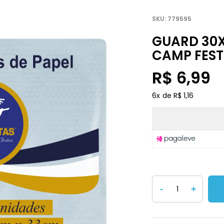
779595
GUARD 30
CAMP FES
R$ 6,99
6
x
R$ 1,16
-
+