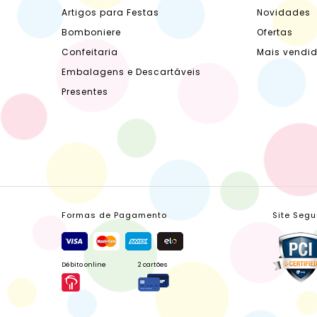
Artigos para Festas
Novidades
Bomboniere
Ofertas
Confeitaria
Mais vendi
Embalagens e Descartáveis
Presentes
Formas de Pagamento
Site Segu
Débito online
2 cartões