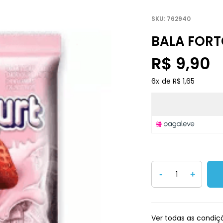
762940
BALA FORT
R$ 9,90
6
x
R$ 1,65
-
+
Ver todas as condi