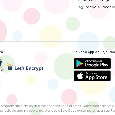
Segurança e Privaci
ro
Baixar o App da Loja Do
comprometida em levar o melhor para seus clientes. Queremos sempre 
o lado de quem você ama, pra isso a Loja Doce existe, para fazer sua Fest