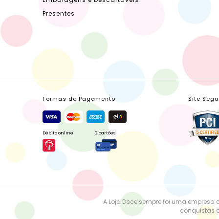
Presentes
Formas de Pagamento
Site Segu
Débito online
2 cartões
A Loja Doce sempre foi uma empresa 
conquistas a