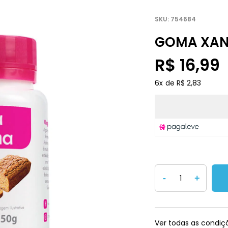
754684
GOMA XAN
R$ 16,99
6
x
R$ 2,83
-
+
Ver todas as condi