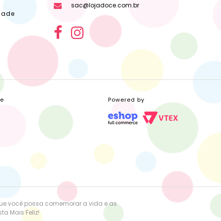
sac@lojadoce.com.br
dade
ce
Powered by
que você possa comemorar a vida e as
a Mais Feliz!