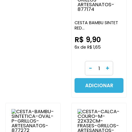
CESTA BAMBU SINTET
RED
AZ/PINK/MARR/VERD/PINK/B
R$ 9,90
GRILLOS ARTESANATOS
6x de R$ 1,65
-
+
ADICIONAR