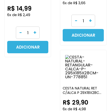
6x de R$ 3,66
C/TAMPA VERM 15CM
R$ 14,99
GRILLOS ARTESANATOS
6x de R$ 2,49
-
+
-
+
ADICIONAR
ADICIONAR
CESTA NATURAL RET
C/ALCA P 29X18X28CM
GRILLOS ARTESANATOS
R$ 29,90
6x de R$ 4,98