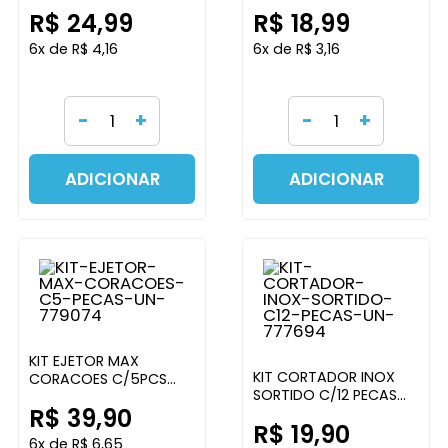
3,5X3,5CM
C/7PCS 2CM PECAS
R$ 24,99
R$ 18,99
BLUESTARNET
BLUEST
6x de R$ 4,16
6x de R$ 3,16
-
+
-
+
ADICIONAR
ADICIONAR
KIT EJETOR MAX
KIT CORTADOR INOX
CORACOES C/5PCS
SORTIDO C/12 PECAS
BLUESTARNET
R$ 39,90
YINS HOME
R$ 19,90
6x de R$ 6,65