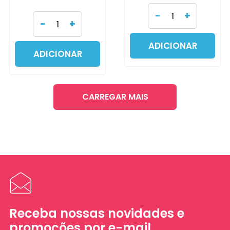
-
+
-
+
ADICIONAR
ADICIONAR
CARREGAR MAIS
Receba nossas novidades e
promoções por e-mail