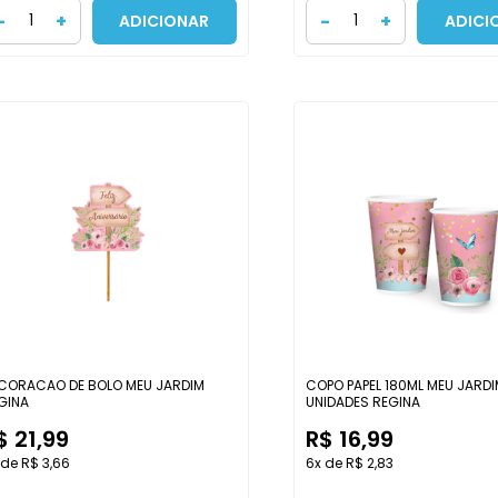
-
+
-
+
ADICIONAR
ADICI
CORACAO DE BOLO MEU JARDIM
COPO PAPEL 180ML MEU JARD
GINA
UNIDADES REGINA
$ 21,99
R$ 16,99
 de R$ 3,66
6x de R$ 2,83