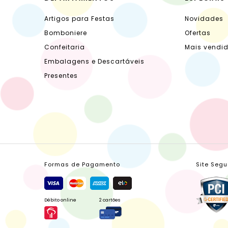
Artigos para Festas
Novidades
Bomboniere
Ofertas
Confeitaria
Mais vendi
Embalagens e Descartáveis
Presentes
Formas de Pagamento
Site Segu
Débito online
2 cartões