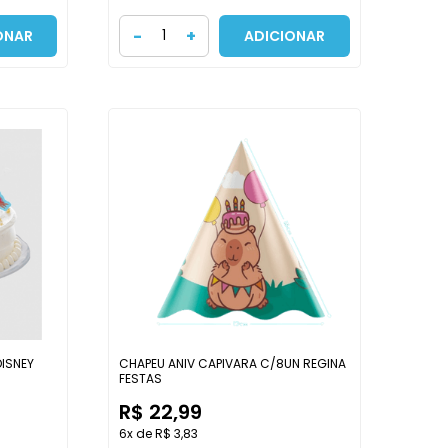
-
+
ONAR
ADICIONAR
DISNEY
CHAPEU ANIV CAPIVARA C/8UN REGINA
FESTAS
R$ 22,99
6x de R$ 3,83