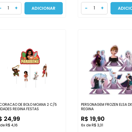
-
+
-
+
ADICIONAR
ADICI
CORACAO DE BOLO MOANA 2 C/5
PERSONAGEM FROZEN ELSA DI
IDADES REGINA FESTAS
REGINA
$ 24,99
R$ 19,90
 de R$ 4,16
6x de R$ 3,31