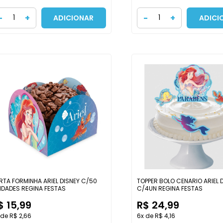
-
+
-
+
ADICIONAR
ADICI
RTA FORMINHA ARIEL DISNEY C/50
TOPPER BOLO CENARIO ARIEL 
IDADES REGINA FESTAS
C/4UN REGINA FESTAS
$ 15,99
R$ 24,99
 de R$ 2,66
6x de R$ 4,16