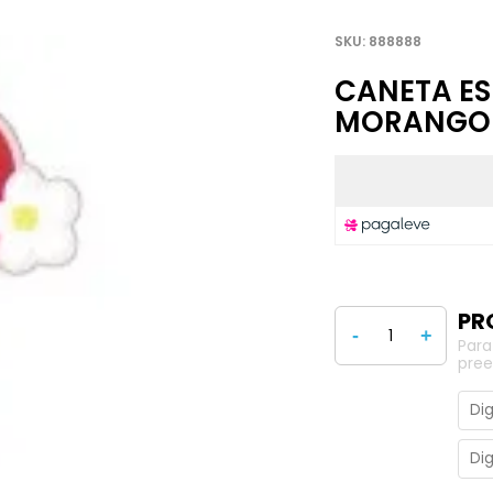
888888
CANETA ES
MORANGO P
-
+
Para
pree