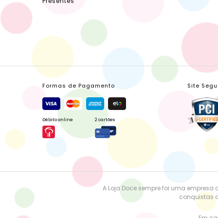
Presentes
Formas de Pagamento
Site Segu
Débito online
2 cartões
A Loja Doce sempre foi uma empresa 
conquistas a
Em cas