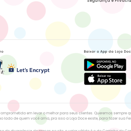
Segurança e Privaci
ro
Baixar o App da Loja Do
comprometida em levar o melhor para seus clientes. Queremos sempre 
o lado de quem você ama, pra isso a Loja Doce existe, para fazer sua Fest
o de divergência de preços no site, o valor válido é o do Carrinho de C