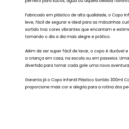
perfeito para sucos, água ou aquela bebida favori
Fabricado em plástico de alta qualidade, o Copo Inf
leve, fácil de segurar e ideal para as mãozinhas cur
sortido traz cores vibrantes que encantam e estimu
tornando o dia a dia mais alegre e prático.
Além de ser super fácil de lavar, o copo é duráve
a criança em casa, na escola ou em passeios. Uma
divertida para tornar cada gole uma nova aventura
Garanta já o Copo Infantil Plástico Sortido 300ml C
proporcione mais cor e alegria para a rotina dos p