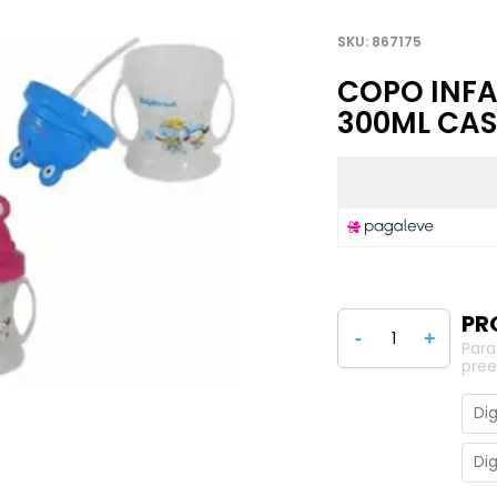
867175
COPO INFA
300ML CA
-
+
Para
pree