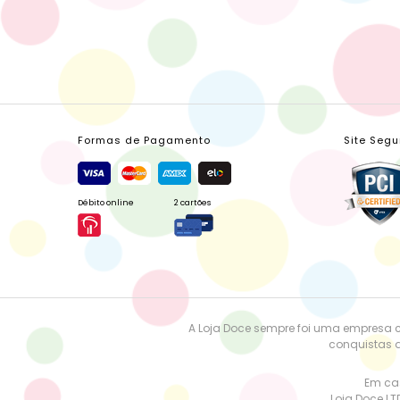
Formas de Pagamento
Site Segu
Débito online
2 cartões
A Loja Doce sempre foi uma empresa 
conquistas a
Em cas
Loja Doce LT