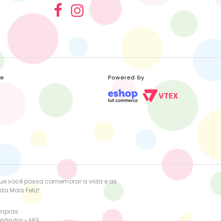
ce
Powered by
que você possa comemorar a vida e as
a Mais Feliz!
ompras.
erlândia - MG