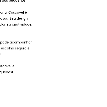
ta dos pequenos.
antil Cascavel é
iosas. Seu design
lam a criatividade,
l e pode acompanhar
 escolha segura e
!
ascavel e
equenos!