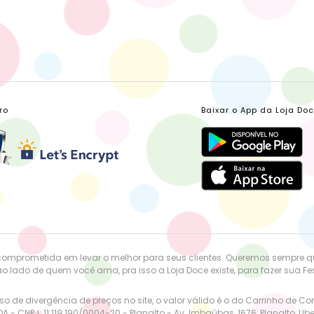
ro
Baixar o App da Loja Do
comprometida em levar o melhor para seus clientes. Queremos sempre 
o lado de quem você ama, pra isso a Loja Doce existe, para fazer sua Fest
o de divergência de preços no site, o valor válido é o do Carrinho de C
DA - CNPJ: 11.119.190/0004-20 - Planalto - Av. Imbaúbas, 1676, Planalto, Ub