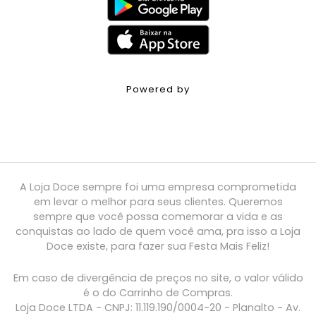
Powered by
A Loja Doce sempre foi uma empresa comprometida
em levar o melhor para seus clientes. Queremos
sempre que você possa comemorar a vida e as
conquistas ao lado de quem você ama, pra isso a Loja
Doce existe, para fazer sua Festa Mais Feliz!
Em caso de divergência de preços no site, o valor válido
é o do Carrinho de Compras.
Loja Doce LTDA - CNPJ: 11.119.190/0004-20 - Planalto - Av.