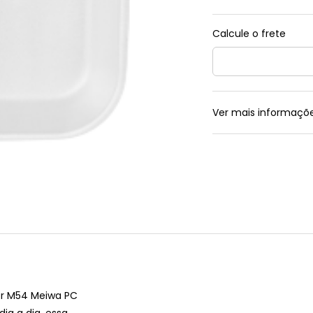
Ver mais informaçõ
or M54 Meiwa PC
dia a dia, essa