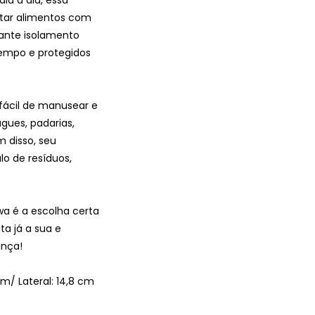
rtar alimentos com
rante isolamento
tempo e protegidos
 fácil de manusear e
gues, padarias,
m disso, seu
lo de resíduos,
iwa é a escolha certa
ta já a sua e
ança!
m/ Lateral: 14,8 cm