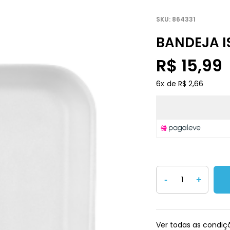
864331
BANDEJA I
R$ 15,99
6
x
R$ 2,66
-
+
Ver todas as condi