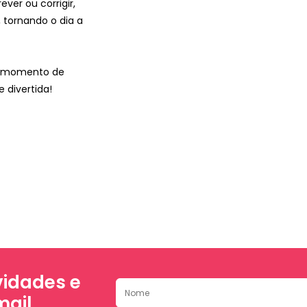
ver ou corrigir,
 tornando o dia a
da momento de
 divertida!
idades e
mail