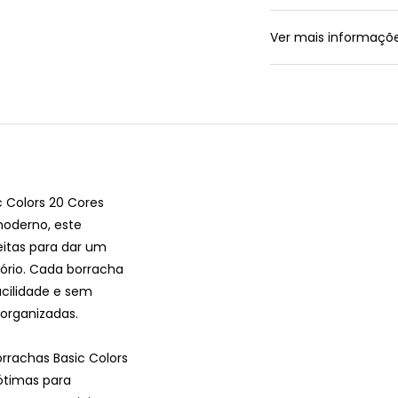
Ver mais informaçõ
c Colors 20 Cores
moderno, este
eitas para dar um
tório. Cada borracha
cilidade e sem
 organizadas.
orrachas Basic Colors
ótimas para