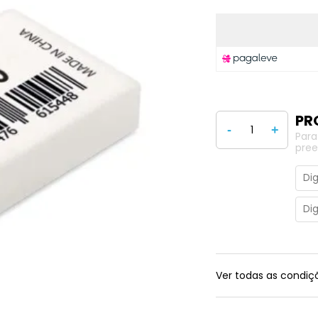
-
+
Para
pree
Ver todas as condi