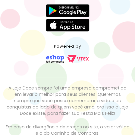
Powered by
A Loja Doce sempre foi uma empresa comprometida
em levar o melhor para seus clientes. Queremos
sempre que você possa comemorar a vida e as
conquistas ao lado de quem você ama, pra isso a Loja
Doce existe, para fazer sua Festa Mais Feliz!
Em caso de divergência de preços no site, o valor válido
é o do Carrinho de Compras.