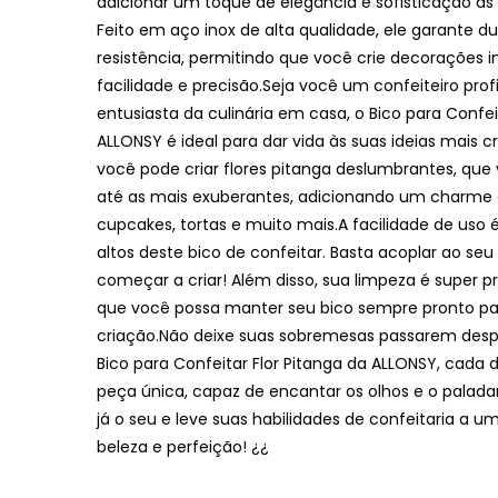
adicionar um toque de elegância e sofisticação às
Feito em aço inox de alta qualidade, ele garante du
resistência, permitindo que você crie decorações i
facilidade e precisão.Seja você um confeiteiro prof
entusiasta da culinária em casa, o Bico para Confei
ALLONSY é ideal para dar vida às suas ideias mais cr
você pode criar flores pitanga deslumbrantes, que
até as mais exuberantes, adicionando um charme e
cupcakes, tortas e muito mais.A facilidade de uso
altos deste bico de confeitar. Basta acoplar ao seu
começar a criar! Além disso, sua limpeza é super pr
que você possa manter seu bico sempre pronto pa
criação.Não deixe suas sobremesas passarem des
Bico para Confeitar Flor Pitanga da ALLONSY, cada
peça única, capaz de encantar os olhos e o paladar
já o seu e leve suas habilidades de confeitaria a u
beleza e perfeição! ¿¿