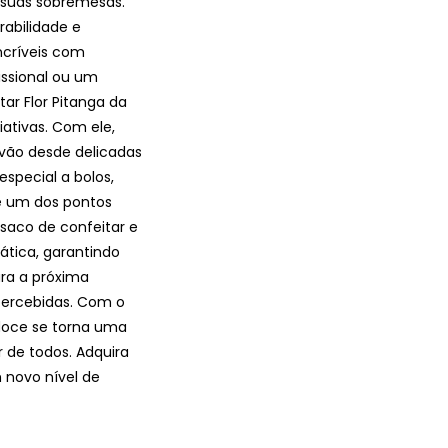
 suas sobremesas.
rabilidade e
ncríveis com
issional ou um
tar Flor Pitanga da
iativas. Com ele,
 vão desde delicadas
special a bolos,
 é um dos pontos
 saco de confeitar e
ática, garantindo
ra a próxima
percebidas. Com o
 doce se torna uma
 de todos. Adquira
m novo nível de