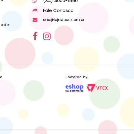
(34) 4000-1550
Fale Conosco
sac@lojadoce.com.br
dade
ce
Powered by