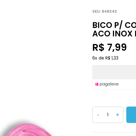
848343
BICO P/ C
ACO INOX 
R$ 7,99
6
x
R$ 1,33
-
+