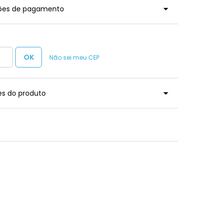
ções de pagamento
Não sei meu CEP
es do produto