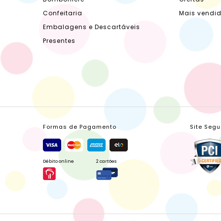
Confeitaria
Mais vendi
Embalagens e Descartáveis
Presentes
Formas de Pagamento
Site Segu
Débito online
2 cartões