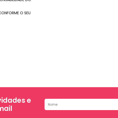
 CONFORME O SEU
idades e
mail