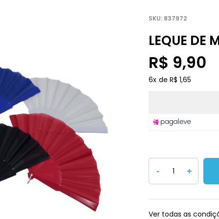
837972
LEQUE DE 
R$ 9,90
6
x
R$ 1,65
-
+
Ver todas as condi