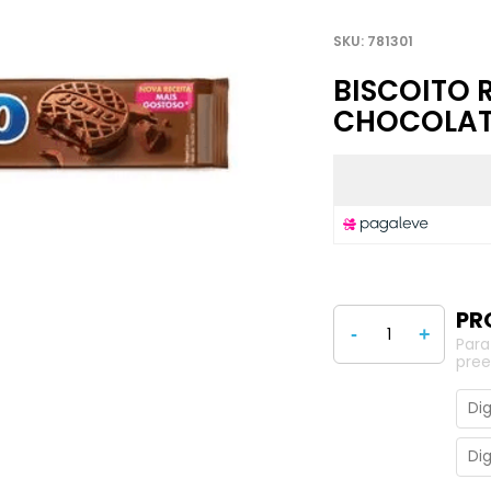
781301
BISCOITO
CHOCOLATE
-
+
Para
pree