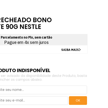
 RECHEADO BONO
 90G NESTLE
 ser avisado da disponibilidade deste Produto, basta
ncher os campos abaixo.