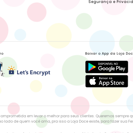
Segurança e Privaci
ro
Baixar o App da Loja Do
comprometida em levar o melhor para seus clientes. Queremos sempre 
o lado de quem você ama, pra isso a Loja Doce existe, para fazer sua Fest