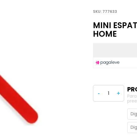
777633
MINI ESPAT
HOME
-
+
Para
pree