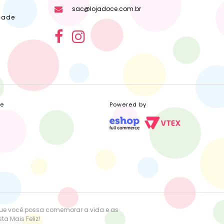
sac@lojadoce.com.br
dade
ce
Powered by
que você possa comemorar a vida e as
a Mais Feliz!