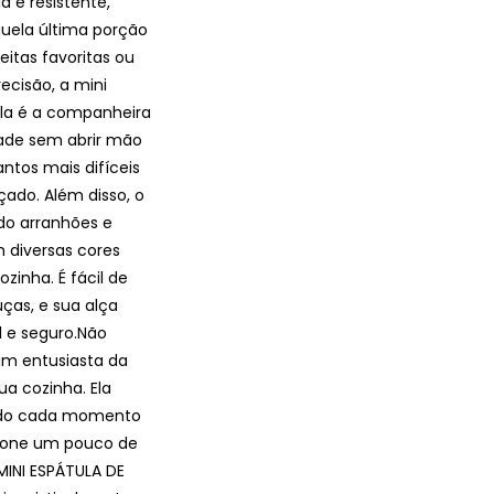
la é resistente,
aquela última porção
itas favoritas ou
cisão, a mini
Ela é a companheira
dade sem abrir mão
ntos mais difíceis
çado. Além disso, o
ndo arranhões e
 diversas cores
zinha. É fácil de
ças, e sua alça
 e seguro.Não
um entusiasta da
ua cozinha. Ela
ando cada momento
cione um pouco de
MINI ESPÁTULA DE