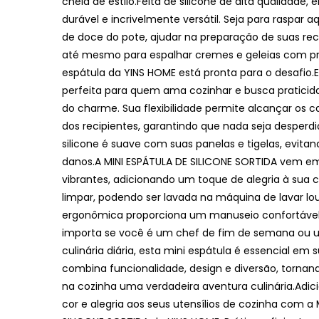
cheia de estilo.Feita de silicone de alta qualidade, e
durável e incrivelmente versátil. Seja para raspar 
de doce do pote, ajudar na preparação de suas rece
até mesmo para espalhar cremes e geleias com pre
espátula da YINS HOME está pronta para o desafio.
perfeita para quem ama cozinhar e busca pratici
do charme. Sua flexibilidade permite alcançar os ca
dos recipientes, garantindo que nada seja desperdi
silicone é suave com suas panelas e tigelas, evita
danos.A MINI ESPÁTULA DE SILICONE SORTIDA vem em
vibrantes, adicionando um toque de alegria à sua co
limpar, podendo ser lavada na máquina de lavar lou
ergonômica proporciona um manuseio confortável
importa se você é um chef de fim de semana ou 
culinária diária, esta mini espátula é essencial em s
combina funcionalidade, design e diversão, torn
na cozinha uma verdadeira aventura culinária.Adi
cor e alegria aos seus utensílios de cozinha com a 