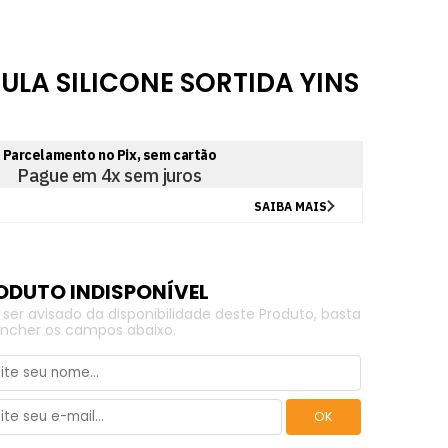
ULA SILICONE SORTIDA YINS
 ser avisado da disponibilidade deste Produto, basta
ncher os campos abaixo.