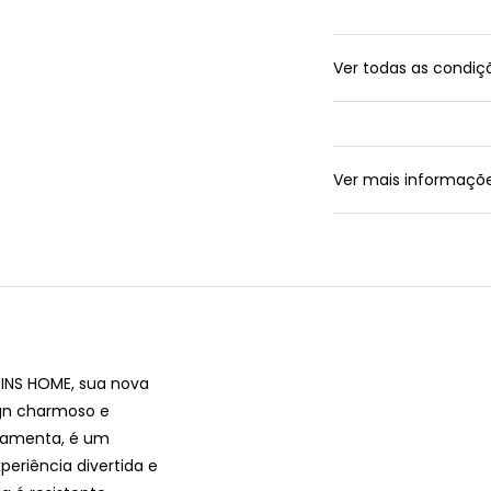
Ver todas as condi
Ver mais informaçõ
YINS HOME, sua nova
ign charmoso e
rramenta, é um
eriência divertida e