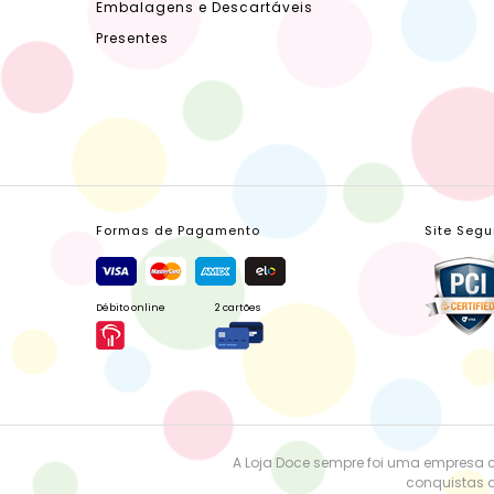
Embalagens e Descartáveis
Presentes
Formas de Pagamento
Site Segu
Débito online
2 cartões
A Loja Doce sempre foi uma empresa 
conquistas a