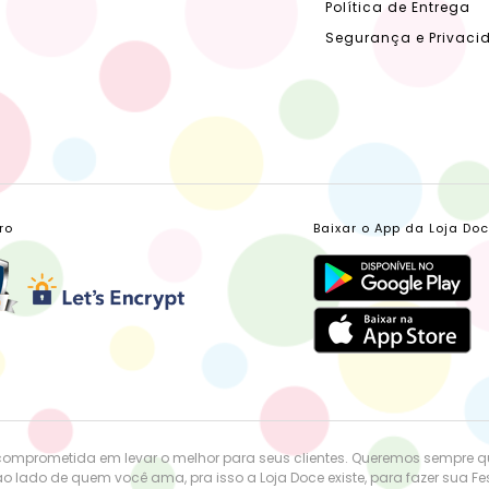
Política de Entrega
Segurança e Privaci
ro
Baixar o App da Loja Do
comprometida em levar o melhor para seus clientes. Queremos sempre 
o lado de quem você ama, pra isso a Loja Doce existe, para fazer sua Fest