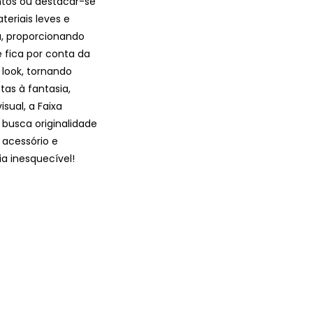
ntos ou destacar-se
eriais leves e
a, proporcionando
 fica por conta da
look, tornando
tas à fantasia,
sual, a Faixa
busca originalidade
 acessório e
 inesquecível!