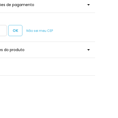
ções de pagamento
Não sei meu CEP
es do produto