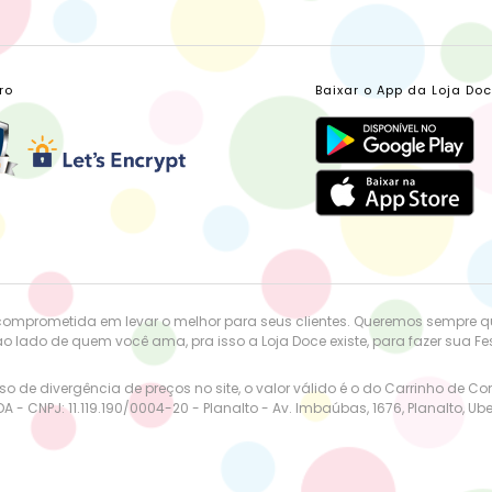
ro
Baixar o App da Loja Do
comprometida em levar o melhor para seus clientes. Queremos sempre 
o lado de quem você ama, pra isso a Loja Doce existe, para fazer sua Fest
o de divergência de preços no site, o valor válido é o do Carrinho de C
DA - CNPJ: 11.119.190/0004-20 - Planalto - Av. Imbaúbas, 1676, Planalto, Ub