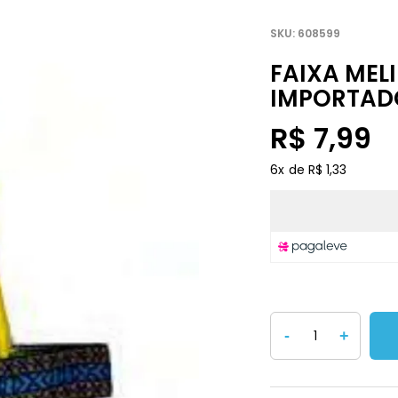
608599
FAIXA MEL
IMPORTAD
R$ 7,99
6
x
R$ 1,33
-
+