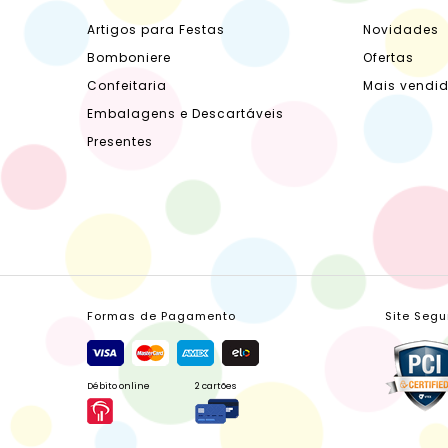
Artigos para Festas
Novidades
Bomboniere
Ofertas
Confeitaria
Mais vendi
Embalagens e Descartáveis
Presentes
Formas de Pagamento
Site Segu
Débito online
2 cartões