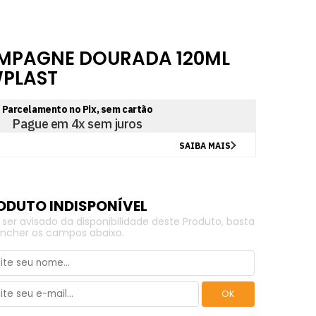
MPAGNE DOURADA 120ML
WPLAST
 ser avisado da disponibilidade deste Produto, basta
ncher os campos abaixo.