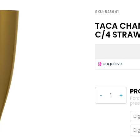
523941
TACA CHA
C/4 STRA
-
+
Para
pree