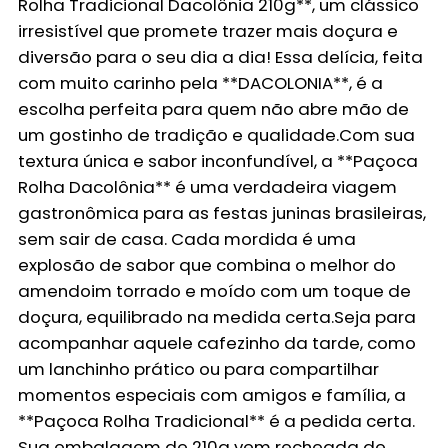
Rolha Tradicional Dacolônia 210g**, um clássico
irresistível que promete trazer mais doçura e
diversão para o seu dia a dia! Essa delícia, feita
com muito carinho pela **DACOLONIA**, é a
escolha perfeita para quem não abre mão de
um gostinho de tradição e qualidade.Com sua
textura única e sabor inconfundível, a **Paçoca
Rolha Dacolônia** é uma verdadeira viagem
gastronômica para as festas juninas brasileiras,
sem sair de casa. Cada mordida é uma
explosão de sabor que combina o melhor do
amendoim torrado e moído com um toque de
doçura, equilibrado na medida certa.Seja para
acompanhar aquele cafezinho da tarde, como
um lanchinho prático ou para compartilhar
momentos especiais com amigos e família, a
**Paçoca Rolha Tradicional** é a pedida certa.
Sua embalagem de 210g vem recheada de