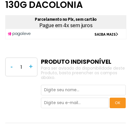
130G DACOLONIA
-
+
Para ser avisado da disponibilidade deste
Produto, basta preencher os campos
abaixo.