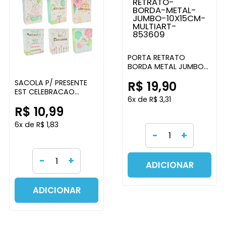
PORTA RETRATO
BORDA METAL JUMBO
10X15CM MULTIART
SACOLA P/ PRESENTE
R$ 19,90
EST CELEBRACAO
6x de R$ 3,31
SORTIDAS 28X37X12CM
R$ 10,99
MULTIART
6x de R$ 1,83
-
+
-
+
ADICIONAR
ADICIONAR