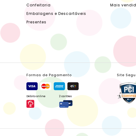
Confeitaria
Mais vendi
Embalagens e Descartáveis
Presentes
Formas de Pagamento
Site Segu
Débito online
2 cartões