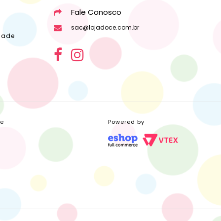
Fale Conosco
sac@lojadoce.com.br
dade
ce
Powered by