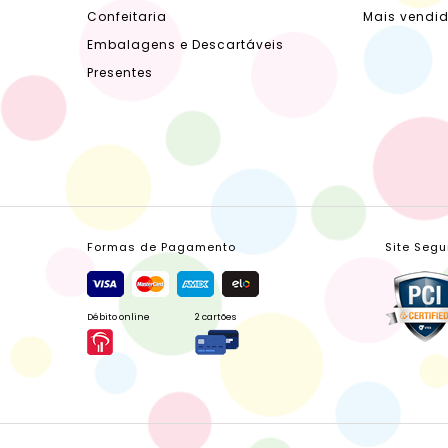
Confeitaria
Mais vendi
Embalagens e Descartáveis
Presentes
Formas de Pagamento
Site Segu
Débito online
2 cartões