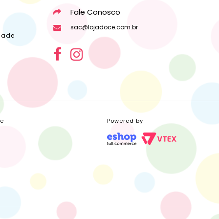
Fale Conosco
sac@lojadoce.com.br
dade
ce
Powered by